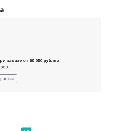
та
и заказе от 60 000 рублей.
аров.
арантия
Хит