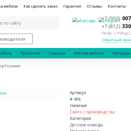
ка мебели
Как сделать заказ
Гарантия
Отзывы
Контакты
+7 (950)
007
+7 (812)
330
Пн-Вс: с 9:00 до 
изводители
Обратный звон
ебель
Прихожая
Спальня
Мягкая мебель
Матрасы
од Розалия
Артикул
# 466
Наличие
Снято с производства
Категория
Детские комоды