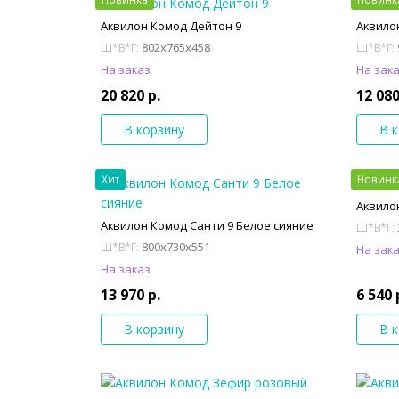
Аквилон Комод Дейтон 9
Аквило
802x765x458
Ш*В*Г:
Ш*В*Г:
На заказ
На зак
20 820 р.
12 080
В корзину
В 
Хит
Новинк
Аквило
Аквилон Комод Санти 9 Белое сияние
Ш*В*Г:
800x730x551
Ш*В*Г:
На зак
На заказ
13 970 р.
6 540 
В корзину
В 