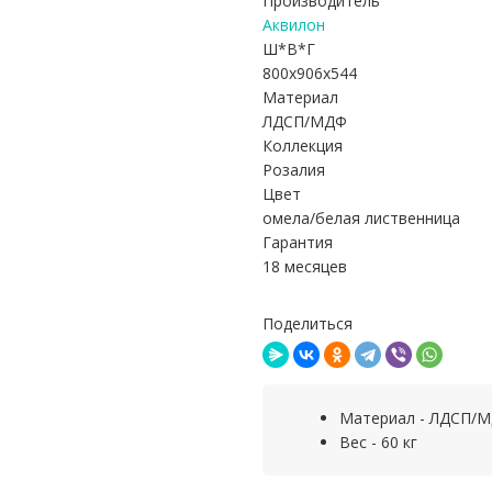
Производитель
Аквилон
Ш*В*Г
800x906x544
Материал
ЛДСП/МДФ
Коллекция
Розалия
Цвет
омела/белая лиственница
Гарантия
18 месяцев
Поделиться
Материал - ЛДСП/
Вес - 60 кг