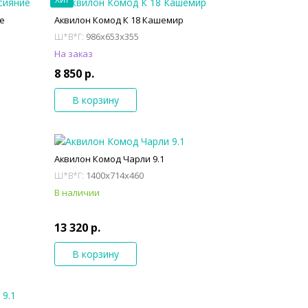
ие
Аквилон Комод К 18 Кашемир
986x653x355
Ш*В*Г:
На заказ
8 850 р.
В корзину
Аквилон Комод Чарли 9.1
1400x714x460
Ш*В*Г:
В наличии
13 320 р.
В корзину