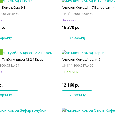
н Комод Сыр 9.1
Аквилон Комод К 17 Белое сиян
900x750x450
800x905x460
Ш*В*Г:
аз
На заказ
 р.
16 370 р.
корзину
В корзину
а
н Тумба Андрэа 12.2.1 Крем
Аквилон Комод Чарли 9
300x751x454
800x917x460
Ш*В*Г:
аз
В наличии
р.
12 160 р.
корзину
В корзину