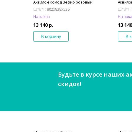
Аквилон Комод Зефир розовый
Аквило
802x838x536
Ш*В*Г:
Ш*В*Г:
На заказ
На зак
13 140 р.
13 140
В корзину
В 
Будьте в курсе наших а
скидок!