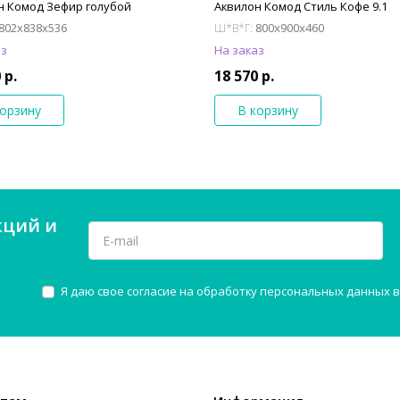
н Комод Зефир голубой
Аквилон Комод Стиль Кофе 9.1
802x838x536
800x900x460
Ш*В*Г:
аз
На заказ
 р.
18 570 р.
корзину
В корзину
кций и
Я даю свое согласие на обработку персональных данных в