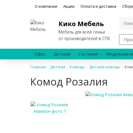
О компании
Акции
Оплата и доставка
Сбор
Кико Мебель
Мебель для всей семьи
от производителей в СПб
Про
Офис
Детская
Гостиная
Модульная м
Главная
/
Детская
/
Комоды
/
Детские комоды
/
Ком
Комод Розалия