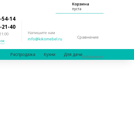
Корзина
пуста
-54-14
-21-40
Напишите нам
21:00
Сравнение
info@kikomebel.ru
ок
Распродажа
Кухни
Для дачи
Избранное