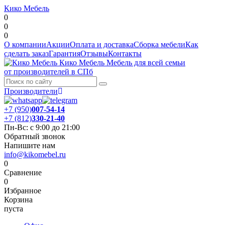
Кико Мебель
0
0
0
О компании
Акции
Оплата и доставка
Сборка мебели
Как
сделать заказ
Гарантия
Отзывы
Контакты
Кико Мебель
Мебель для всей семьи
от производителей в СПб
Производители
+7 (950)
007-54-14
+7 (812)
330-21-40
Пн-Вс: с 9:00 до 21:00
Обратный звонок
Напишите нам
info@kikomebel.ru
0
Сравнение
0
Избранное
Корзина
пуста