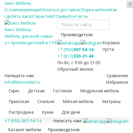
Кико Мебель
0
О компании
Акции
Оплата и доставка
Сборка мебели
Как
сделать заказ
Гарантия
Отзывы
Контакты
Кико Мебель
Производители
Мебель для всей семьи
Корзина
от производителей в СПб
пуста
+7 (950)
007-54-14
+7 (812)
330-21-40
Пн-Вс: с 9:00 до 21:00
Обратный звонок
Напишите нам
Сравнение
info@kikomebel.ru
Избранное
Офис
Детская
Гостиная
Модульная мебель
Прихожая
Спальня
Мягкая мебель
Матрасы
Распродажа
Кухни
Для дачи
+7 (950) 007-54-14
Написать нам:
Каталог мебели
Производители