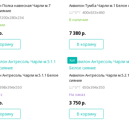
н Полка навесная Чарли м.7
Аквилон Тумба Чарли м.1 Белое
сияние
400x633x460
Ш*В*Г:
1200x280x234
В наличии
чии
р.
7 380 р.
корзину
В корзину
Хит
 Антресоль Чарли м.5.1.1 Белое
Аквилон Антресоль Чарли м.5.2.
сияние
398x394x550
650x394x350
Ш*В*Г:
аз
На заказ
р.
3 750 р.
корзину
В корзину