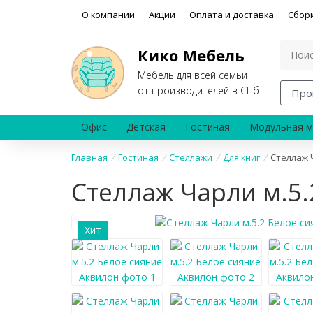
О компании
Акции
Оплата и доставка
Сбор
Кико Мебель
Мебель для всей семьи
от производителей в СПб
Про
Офис
Детская
Гостиная
Модульная м
Главная
/
Гостиная
/
Стеллажи
/
Для книг
/
Стеллаж 
Стеллаж Чарли м.5.
Хит