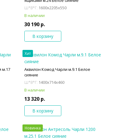
ящиками м.24 Белое сияние
1600x2205x550
Ш*В*Г:
В наличии
30 190 р.
В корзину
Хит
 м.17
Аквилон Комод Чарли м.9.1 Белое
сияние
1400x714x460
Ш*В*Г:
В наличии
13 320 р.
В корзину
Новинка