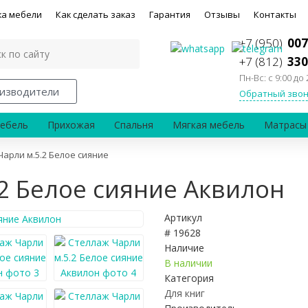
ка мебели
Как сделать заказ
Гарантия
Отзывы
Контакты
+7 (950)
007
+7 (812)
330
Пн-Вс: с 9:00 до 
изводители
Обратный звон
ебель
Прихожая
Спальня
Мягкая мебель
Матрасы
Чарли м.5.2 Белое сияние
2 Белое сияние Аквилон
Артикул
# 19628
Наличие
В наличии
Категория
Для книг