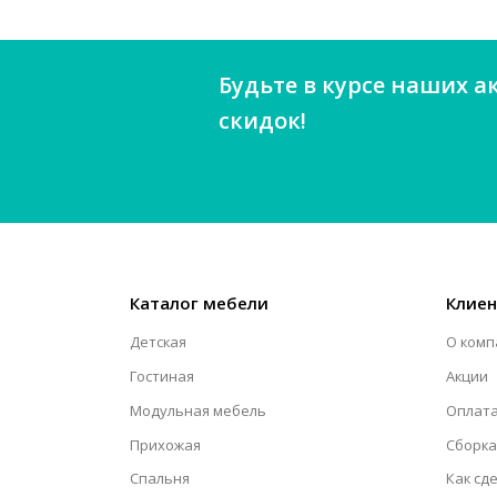
Будьте в курсе наших а
скидок!
Каталог мебели
Клие
Детская
О комп
Гостиная
Акции
Модульная мебель
Оплата
Прихожая
Сборка
Спальня
Как сд