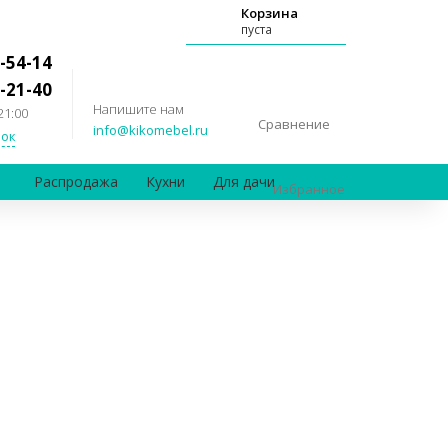
Корзина
пуста
-54-14
-21-40
Напишите нам
21:00
Сравнение
info@kikomebel.ru
ок
Распродажа
Кухни
Для дачи
Избранное