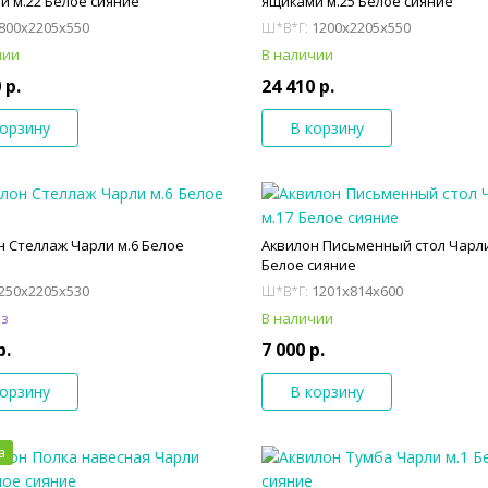
и м.22 Белое сияние
ящиками м.25 Белое сияние
800x2205x550
1200x2205x550
Ш*В*Г:
чии
В наличии
 р.
24 410 р.
корзину
В корзину
н Стеллаж Чарли м.6 Белое
Аквилон Письменный стол Чарли
Белое сияние
250x2205x530
1201x814x600
Ш*В*Г:
аз
В наличии
р.
7 000 р.
корзину
В корзину
а