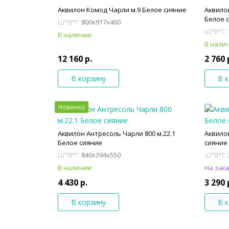
Аквилон Комод Чарли м.9 Белое сияние
Аквило
Белое 
800x917x460
Ш*В*Г:
Ш*В*Г:
В наличии
В нали
12 160 р.
2 760 
В корзину
В 
Новинка
Аквилон Антресоль Чарли 800 м.22.1
Аквилон
Белое сияние
сияние
840x394x550
Ш*В*Г:
Ш*В*Г:
В наличии
На зак
4 430 р.
3 290 
В корзину
В 