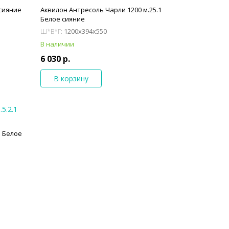
 сияние
Аквилон Антресоль Чарли 1200 м.25.1
Белое сияние
1200x394x550
Ш*В*Г:
В наличии
6 030 р.
В корзину
1 Белое