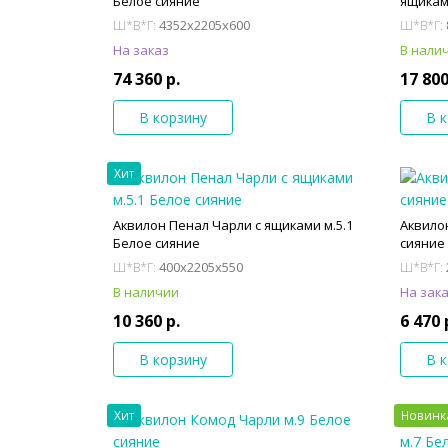
Белое сияние
ящикам
4352x2205x600
Ш*В*Г:
Ш*В*Г:
На заказ
В нали
74 360 р.
17 800
В корзину
В 
Хит
Аквилон Пенал Чарли с ящиками м.5.1
Аквило
Белое сияние
сияние
400x2205x550
Ш*В*Г:
Ш*В*Г:
В наличии
На зак
10 360 р.
6 470 
В корзину
В 
Хит
Новинк