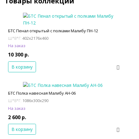
Товары коллекции
БТС Пенал открытый с полками Малибу ПН-12
402x2176x460
Ш*В*Г:
На заказ
10 300 р.
В корзину
БТС Полка навесная Малибу АН-06
1086x300x290
Ш*В*Г:
На заказ
2 600 р.
В корзину