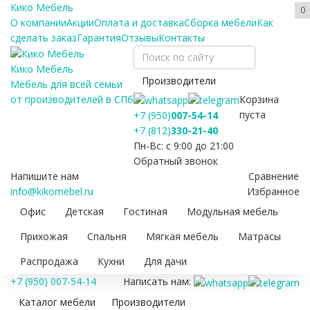
Кико Мебель
0
О компании
Акции
Оплата и доставка
Сборка мебели
Как
сделать заказ
Гарантия
Отзывы
Контакты
Кико Мебель
Производители
Мебель для всей семьи
Корзина
от производителей в СПб
пуста
+7 (950)
007-54-14
+7 (812)
330-21-40
Пн-Вс: с 9:00 до 21:00
Обратный звонок
Напишите нам
Сравнение
info@kikomebel.ru
Избранное
Офис
Детская
Гостиная
Модульная мебель
Прихожая
Спальня
Мягкая мебель
Матрасы
Распродажа
Кухни
Для дачи
+7 (950) 007-54-14
Написать нам:
Каталог мебели
Производители