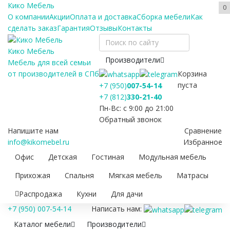
Кико Мебель
0
О компании
Акции
Оплата и доставка
Сборка мебели
Как
сделать заказ
Гарантия
Отзывы
Контакты
Кико Мебель
Производители
Мебель для всей семьи
Корзина
от производителей в СПб
пуста
+7 (950)
007-54-14
+7 (812)
330-21-40
Пн-Вс: с 9:00 до 21:00
Обратный звонок
Напишите нам
Сравнение
info@kikomebel.ru
Избранное
Офис
Детская
Гостиная
Модульная мебель
Прихожая
Спальня
Мягкая мебель
Матрасы
Распродажа
Кухни
Для дачи
+7 (950) 007-54-14
Написать нам:
Каталог мебели
Производители