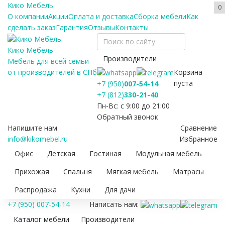
Кико Мебель
0
О компании
Акции
Оплата и доставка
Сборка мебели
Как
сделать заказ
Гарантия
Отзывы
Контакты
Кико Мебель
Производители
Мебель для всей семьи
Корзина
от производителей в СПб
пуста
+7 (950)
007-54-14
+7 (812)
330-21-40
Пн-Вс: с 9:00 до 21:00
Обратный звонок
Напишите нам
Сравнение
info@kikomebel.ru
Избранное
Офис
Детская
Гостиная
Модульная мебель
Прихожая
Спальня
Мягкая мебель
Матрасы
Распродажа
Кухни
Для дачи
+7 (950) 007-54-14
Написать нам:
Каталог мебели
Производители