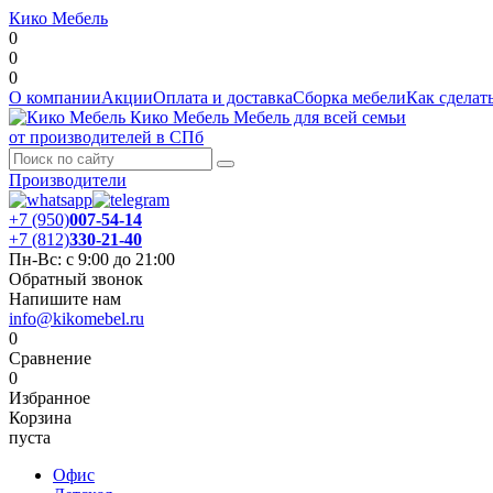
Кико Мебель
0
0
0
О компании
Акции
Оплата и доставка
Сборка мебели
Как сделать
Кико Мебель
Мебель для всей семьи
от производителей в СПб
Производители
+7 (950)
007-54-14
+7 (812)
330-21-40
Пн-Вс: с 9:00 до 21:00
Обратный звонок
Напишите нам
info@kikomebel.ru
0
Сравнение
0
Избранное
Корзина
пуста
Офис