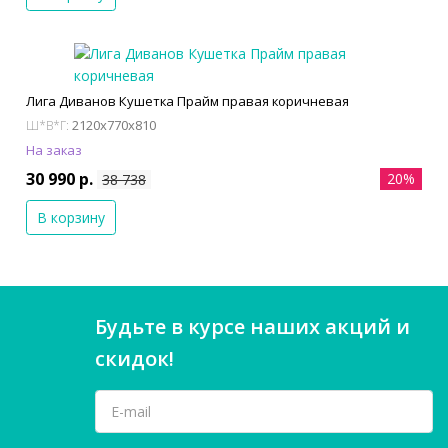
Лига Диванов Кушетка Прайм правая коричневая
2120x770x810
Ш*В*Г:
На заказ
30 990 р.
20%
38 738
В корзину
Будьте в курсе наших акций и
скидок!