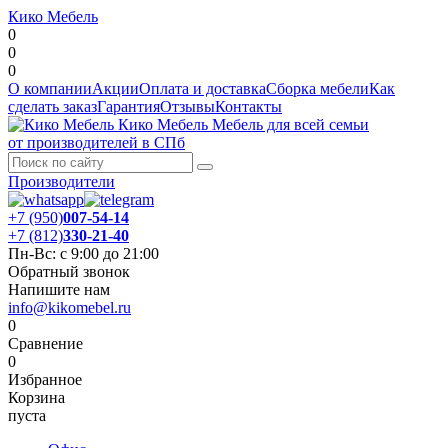
Кико Мебель
0
0
0
О компании
Акции
Оплата и доставка
Сборка мебели
Как
сделать заказ
Гарантия
Отзывы
Контакты
Кико Мебель
Мебель для всей семьи
от производителей в СПб
Производители
+7 (950)
007-54-14
+7 (812)
330-21-40
Пн-Вс: с 9:00 до 21:00
Обратный звонок
Напишите нам
info@kikomebel.ru
0
Сравнение
0
Избранное
Корзина
пуста