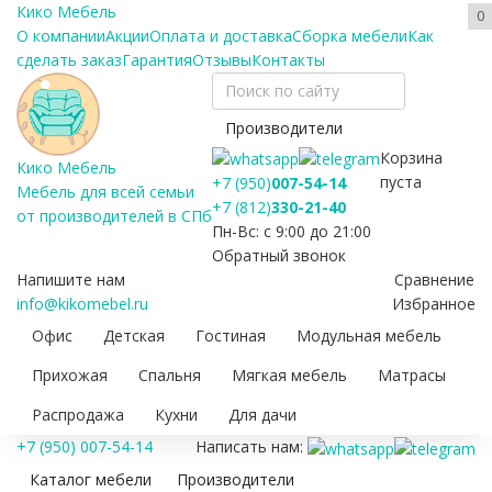
Кико Мебель
0
О компании
Акции
Оплата и доставка
Сборка мебели
Как
сделать заказ
Гарантия
Отзывы
Контакты
Производители
Корзина
Кико Мебель
пуста
+7 (950)
007-54-14
Мебель для всей семьи
+7 (812)
330-21-40
от производителей в СПб
Пн-Вс: с 9:00 до 21:00
Обратный звонок
Напишите нам
Сравнение
info@kikomebel.ru
Избранное
Офис
Детская
Гостиная
Модульная мебель
Прихожая
Спальня
Мягкая мебель
Матрасы
Распродажа
Кухни
Для дачи
+7 (950) 007-54-14
Написать нам:
Каталог мебели
Производители