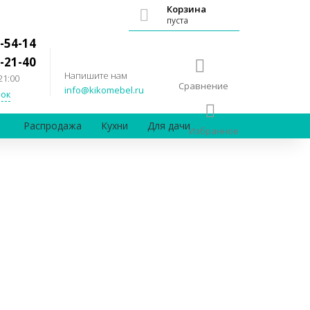
Корзина
пуста
-54-14
-21-40
Напишите нам
21:00
Сравнение
info@kikomebel.ru
ок
Распродажа
Кухни
Для дачи
Избранное