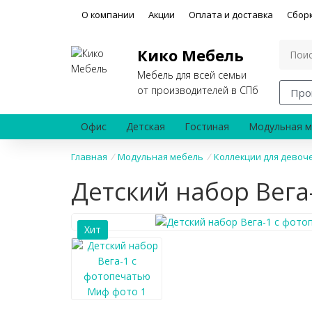
О компании
Акции
Оплата и доставка
Сбор
Кико Мебель
Мебель для всей семьи
от производителей в СПб
Про
Офис
Детская
Гостиная
Модульная м
Главная
/
Модульная мебель
/
Коллекции для девоч
Детский набор Вега
Хит