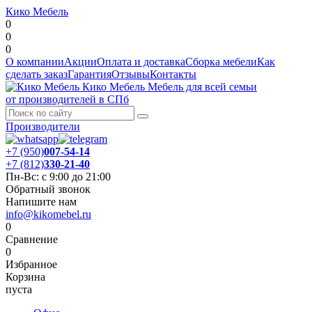
Кико Мебель
0
0
0
О компании
Акции
Оплата и доставка
Сборка мебели
Как
сделать заказ
Гарантия
Отзывы
Контакты
Кико Мебель
Мебель для всей семьи
от производителей в СПб
Производители
+7 (950)
007-54-14
+7 (812)
330-21-40
Пн-Вс: с 9:00 до 21:00
Обратный звонок
Напишите нам
info@kikomebel.ru
0
Сравнение
0
Избранное
Корзина
пуста