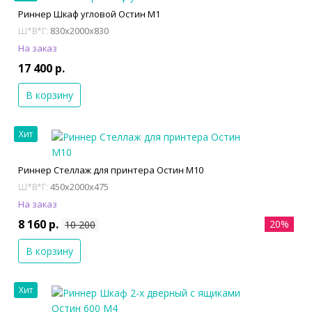
Риннер Шкаф угловой Остин М1
830x2000x830
Ш*В*Г:
На заказ
17 400 р.
В корзину
Хит
Риннер Стеллаж для принтера Остин М10
450x2000x475
Ш*В*Г:
На заказ
8 160 р.
20%
10 200
В корзину
Хит