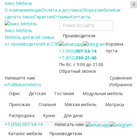
Кико Мебель
0
О компании
Акции
Оплата и доставка
Сборка мебели
Как
сделать заказ
Гарантия
Отзывы
Контакты
Кико Мебель
Производители
Мебель для всей семьи
Корзина
от производителей в СПб
пуста
+7 (950)
007-54-14
+7 (812)
330-21-40
Пн-Вс: с 9:00 до 21:00
Обратный звонок
Напишите нам
Сравнение
info@kikomebel.ru
Избранное
Офис
Детская
Гостиная
Модульная мебель
Прихожая
Спальня
Мягкая мебель
Матрасы
Распродажа
Кухни
Для дачи
+7 (950) 007-54-14
Написать нам:
Каталог мебели
Производители