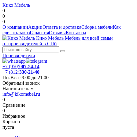
Кико Мебель
0
0
0
О компании
Акции
Оплата и доставка
Сборка мебели
Как
сделать заказ
Гарантия
Отзывы
Контакты
Кико Мебель
Мебель для всей семьи
от производителей в СПб
Производители
+7 (950)
007-54-14
+7 (812)
330-21-40
Пн-Вс: с 9:00 до 21:00
Обратный звонок
Напишите нам
info@kikomebel.ru
0
Сравнение
0
Избранное
Корзина
пуста