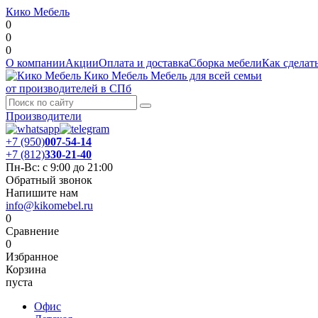
Кико Мебель
0
0
0
О компании
Акции
Оплата и доставка
Сборка мебели
Как сделать
Кико Мебель
Мебель для всей семьи
от производителей в СПб
Производители
+7 (950)
007-54-14
+7 (812)
330-21-40
Пн-Вс: с 9:00 до 21:00
Обратный звонок
Напишите нам
info@kikomebel.ru
0
Сравнение
0
Избранное
Корзина
пуста
Офис