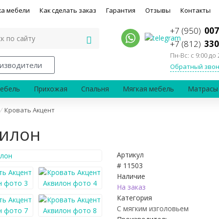
ка мебели
Как сделать заказ
Гарантия
Отзывы
Контакты
+7 (950)
007
+7 (812)
330
Пн-Вс: с 9:00 до 
изводители
Обратный звон
ебель
Прихожая
Спальня
Мягкая мебель
Матрасы
/
Кровать Акцент
вилон
Артикул
# 11503
Наличие
На заказ
Категория
С мягким изголовьем