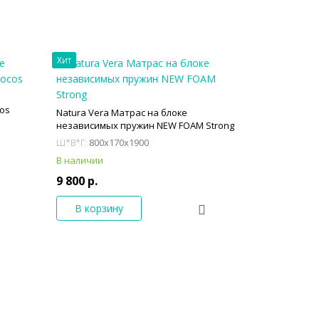
Хит
cos
Natura Vera Матрас на блоке
независимых пружин NEW FOAM Strong
800x170x1900
Ш*В*Г:
В наличии
9 800 р.
В корзину