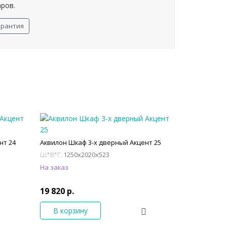
аров.
арантия
нт 24
Аквилон Шкаф 3-х дверный Акцент 25
1250x2020x523
Ш*В*Г:
На заказ
19 820 р.
В корзину