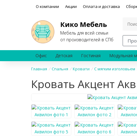
О компании
Акции
Оплата и доставка
Сбор
Кико Мебель
Мебель для всей семьи
от производителей в СПб
Про
Офис
Детская
Гостиная
Модульная м
Главная
/
Спальня
/
Кровати
/
С мягким изголовьем
Кровать Акцент Ак