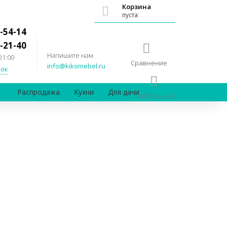
Корзина
пуста
-54-14
-21-40
Напишите нам
21:00
Сравнение
info@kikomebel.ru
ок
Распродажа
Кухни
Для дачи
Избранное