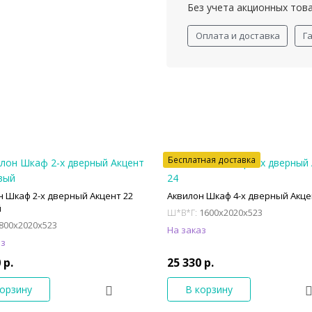
Без учета акционных тов
Оплата и доставка
Г
Бесплатная доставка
н Шкаф 2-х дверный Акцент 22
Аквилон Шкаф 4-х дверный Акце
й
1600x2020x523
Ш*В*Г:
800x2020x523
На заказ
аз
 р.
25 330 р.
корзину
В корзину