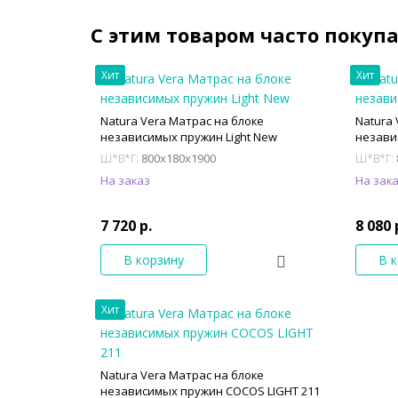
С этим товаром часто покуп
Хит
Хит
Natura Vera Матрас на блоке
Natura
независимых пружин Light New
незави
800x180x1900
Ш*В*Г:
Ш*В*Г:
На заказ
На зак
7 720 р.
8 080 
В корзину
В 
Хит
Natura Vera Матрас на блоке
независимых пружин COCOS LIGHT 211