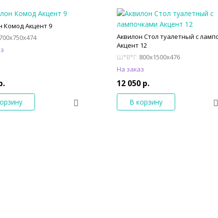
н Комод Акцент 9
Аквилон Стол туалетный с ламп
700x750x474
Акцент 12
аз
800x1500x476
Ш*В*Г:
На заказ
р.
12 050 р.
корзину
В корзину