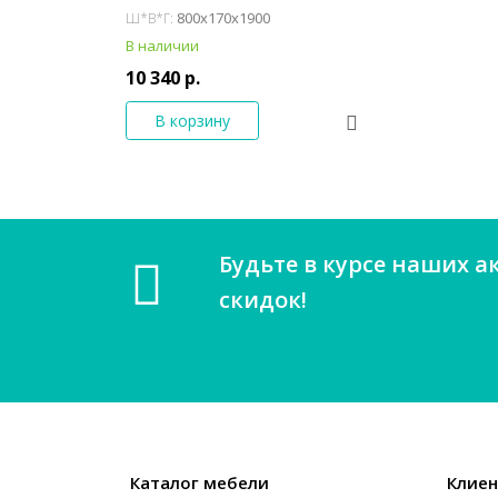
800x170x1900
Ш*В*Г:
В наличии
10 340 р.
В корзину
Будьте в курсе наших а
скидок!
Каталог мебели
Клие