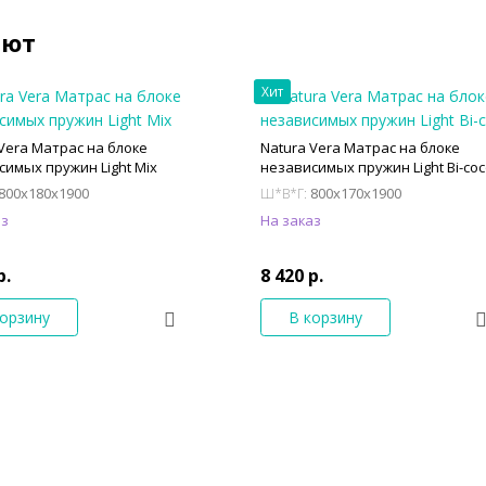
ают
Хит
 Vera Матрас на блоке
Natura Vera Матрас на блоке
симых пружин Light Mix
независимых пружин Light Bi-co
800x180x1900
800x170x1900
Ш*В*Г:
аз
На заказ
р.
8 420 р.
корзину
В корзину