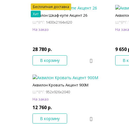
Бесплатная доставка
Хит
Аквилон Шкаф-купе Акцент 26
Аквило
1400x2164x620
Ш*В*Г:
Ш*В*Г:
На заказ
На зак
28 780 р.
9 650 
В корзину
В 
Аквилон Кровать Акцент 900М
952x926x2040
Ш*В*Г:
На заказ
12 760 р.
В корзину