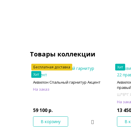
Товары коллекции
Бесплатная доставка
Хит
Хит
Аквилон Спальный гарнитур Акцент
Аквило
правы
На заказ
Ш*В*Г:
На зак
59 100 р.
13 450
В корзину
В 