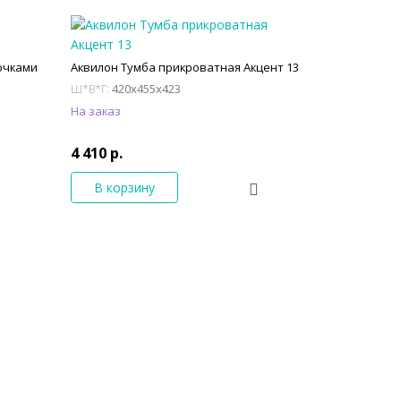
очками
Аквилон Тумба прикроватная Акцент 13
420x455x423
Ш*В*Г:
На заказ
4 410 р.
В корзину