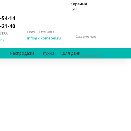
Корзина
пуста
-54-14
-21-40
Напишите нам
21:00
Сравнение
info@kikomebel.ru
ок
Распродажа
Кухни
Для дачи
Избранное