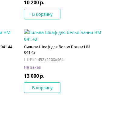
10 200 р.
В корзину
041.44
Сильва Шкаф для белья Банни НМ
041.43
452x2200x464
Ш*В*Г:
На заказ
13 000 р.
В корзину