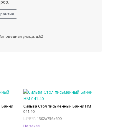
аров.
арантия
 Заповедная улица, д.62
 Банни
Сильва Стол письменный Банни НМ
041.40
1302x756x600
Ш*В*Г:
На заказ