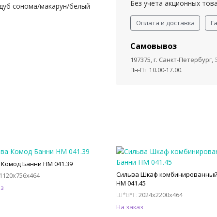
Без учета акционных тов
 дуб сонома/макарун/белый
Оплата и доставка
Г
Самовывоз
197375, г. Санкт-Петербург,
Пн-Пт: 10.00-17.00.
 Комод Банни НМ 041.39
Сильва Шкаф комбинированный
1120x756x464
НМ 041.45
аз
2024x2200x464
Ш*В*Г:
На заказ