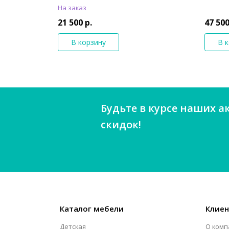
На заказ
21 500 р.
47 500
В корзину
В 
Будьте в курсе наших а
скидок!
Каталог мебели
Клие
Детская
О комп