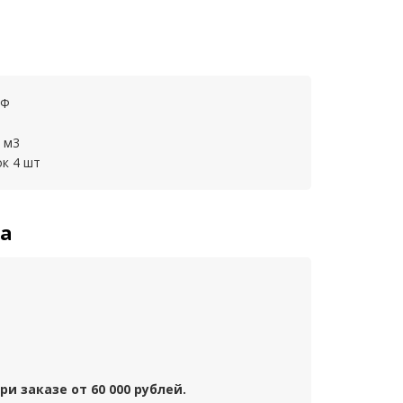
ДФ
 м3
к 4 шт
та
и заказе от 60 000 рублей.