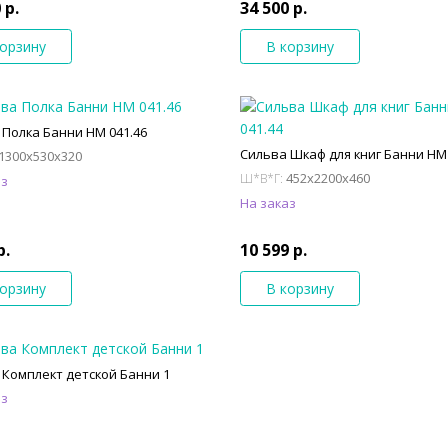
 р.
34 500 р.
корзину
В корзину
 Полка Банни НМ 041.46
Сильва Шкаф для книг Банни НМ 
1300x530x320
452x2200x460
Ш*В*Г:
аз
На заказ
р.
10 599 р.
корзину
В корзину
 Комплект детской Банни 1
аз