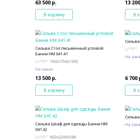
63 500 р.
13 200
В корзину
В 
Сильва
Сильва Стол письменный угловой
Ш*В*Г:
Банни НМ 041.41
На зак
1302x756x1302
Ш*В*Г:
На заказ
13 500 р.
6 700 
В корзину
В 
Сильва
Сильва Шкаф для одежды Банни НМ
На зак
041.42
902x2200x584
Ш*В*Г: