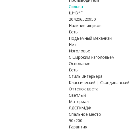
Производитель
Сильва
Ш*В*Г
2042x652x950
Наличие ящиков
Есть
Подъемный механизи
Нет
Изголовье
С широким изголовьем
Основание
Есть
Стиль интерьера
Классический | Скандинавски
Оттенок цвета
Светлый
Материал
ЛДСП/МДФ
Спальное место
90х200
Гарантия