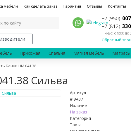
ка мебели
Как сделать заказ
Гарантия
Отзывы
Контакты
+7 (950)
007
+7 (812)
330
Пн-Вс: с 9:00 до 
изводители
Обратный звон
ебель
Прихожая
Спальня
Мягкая мебель
Матрасы
ть Банни НМ 041.38
041.38 Сильва
Артикул
# 9437
Наличие
На заказ
Категория
Тахта