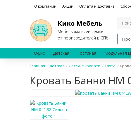
О компании
Акции
Оплата и доставка
Сбор
Кико Мебель
Мебель для всей семьи
от производителей в СПб
Про
Офис
Детская
Гостиная
Модульная м
Главная
/
Детская
/
Детские кровати
/
Тахта
/
Крова
Кровать Банни НМ 