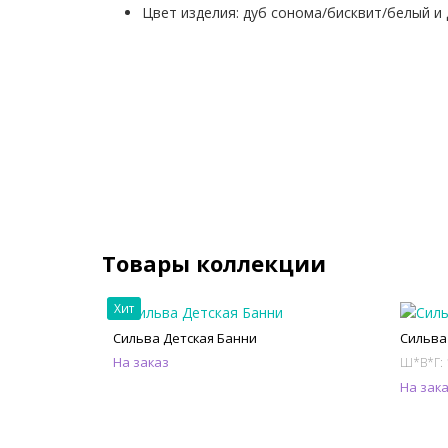
Цвет изделия: дуб сонома/бисквит/белый и
Товары коллекции
Хит
Сильва Детская Банни
Сильва
На заказ
Ш*В*Г:
На зак