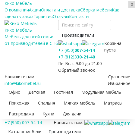
Кико Мебель
0
О компании
Акции
Оплата и доставка
Сборка мебели
Как
сделать заказ
Гарантия
Отзывы
Контакты
Кико Мебель
Производители
Мебель для всей семьи
Корзина
от производителей в СПб
пуста
+7 (950)
007-54-14
+7 (812)
330-21-40
Пн-Вс: с 9:00 до 21:00
Обратный звонок
Напишите нам
Сравнение
info@kikomebel.ru
Избранное
Офис
Детская
Гостиная
Модульная мебель
Прихожая
Спальня
Мягкая мебель
Матрасы
Распродажа
Кухни
Для дачи
+7 (950) 007-54-14
Написать нам:
Каталог мебели
Производители