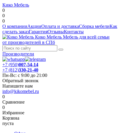
Кико Мебель
0
0
0
О компании
Акции
Оплата и доставка
Сборка мебели
Как
сделать заказ
Гарантия
Отзывы
Контакты
Кико Мебель
Мебель для всей семьи
от производителей в СПб
Производители
+7 (950)
007-54-14
+7 (812)
330-21-40
Пн-Вс: с 9:00 до 21:00
Обратный звонок
Напишите нам
info@kikomebel.ru
0
Сравнение
0
Избранное
Корзина
пуста