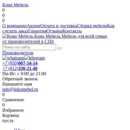
Кико Мебель
0
0
0
О компании
Акции
Оплата и доставка
Сборка мебели
Как
сделать заказ
Гарантия
Отзывы
Контакты
Кико Мебель
Мебель для всей семьи
от производителей в СПб
Производители
+7 (950)
007-54-14
+7 (812)
330-21-40
Пн-Вс: с 9:00 до 21:00
Обратный звонок
Напишите нам
info@kikomebel.ru
0
Сравнение
0
Избранное
Корзина
пуста