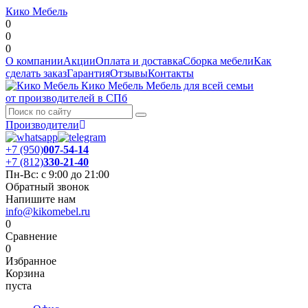
Кико Мебель
0
0
0
О компании
Акции
Оплата и доставка
Сборка мебели
Как
сделать заказ
Гарантия
Отзывы
Контакты
Кико Мебель
Мебель для всей семьи
от производителей в СПб
Производители
+7 (950)
007-54-14
+7 (812)
330-21-40
Пн-Вс: с 9:00 до 21:00
Обратный звонок
Напишите нам
info@kikomebel.ru
0
Сравнение
0
Избранное
Корзина
пуста