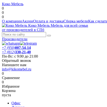
Кико Мебель
0
0
0
О компании
Акции
Оплата и доставка
Сборка мебели
Как сделать
Кико Мебель
Мебель для всей семьи
от производителей в СПб
Производители
+7 (950)
007-54-14
+7 (812)
330-21-40
Пн-Вс: с 9:00 до 21:00
Обратный звонок
Напишите нам
info@kikomebel.ru
0
Сравнение
0
Избранное
Корзина
пуста
Офис