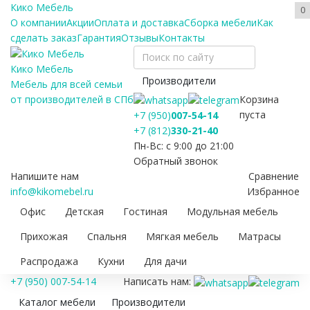
Кико Мебель
0
О компании
Акции
Оплата и доставка
Сборка мебели
Как
сделать заказ
Гарантия
Отзывы
Контакты
Кико Мебель
Производители
Мебель для всей семьи
Корзина
от производителей в СПб
пуста
+7 (950)
007-54-14
+7 (812)
330-21-40
Пн-Вс: с 9:00 до 21:00
Обратный звонок
Напишите нам
Сравнение
info@kikomebel.ru
Избранное
Офис
Детская
Гостиная
Модульная мебель
Прихожая
Спальня
Мягкая мебель
Матрасы
Распродажа
Кухни
Для дачи
+7 (950) 007-54-14
Написать нам:
Каталог мебели
Производители