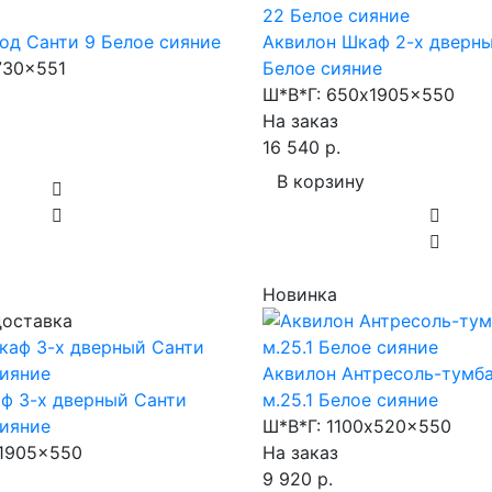
од Санти 9 Белое сияние
Аквилон Шкаф 2-х дверны
30x551
Белое сияние
Ш*В*Г:
650x1905x550
На заказ
16 540 р.
В корзину
Новинка
доставка
Аквилон Антресоль-тумб
ф 3-х дверный Санти
м.25.1 Белое сияние
сияние
Ш*В*Г:
1100x520x550
1905x550
На заказ
9 920 р.