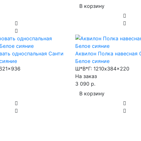
В корзину
вать односпальная Санти
Аквилон Полка навесная 
 сияние
Белое сияние
621x936
Ш*В*Г:
1210x384x220
На заказ
3 090 р.
В корзину