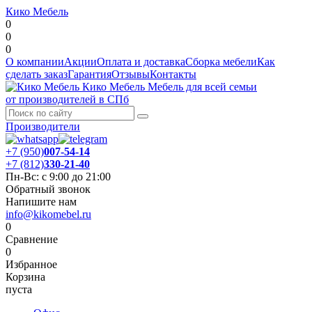
Кико Мебель
0
0
0
О компании
Акции
Оплата и доставка
Сборка мебели
Как
сделать заказ
Гарантия
Отзывы
Контакты
Кико Мебель
Мебель для всей семьи
от производителей в СПб
Производители
+7 (950)
007-54-14
+7 (812)
330-21-40
Пн-Вс: с 9:00 до 21:00
Обратный звонок
Напишите нам
info@kikomebel.ru
0
Сравнение
0
Избранное
Корзина
пуста