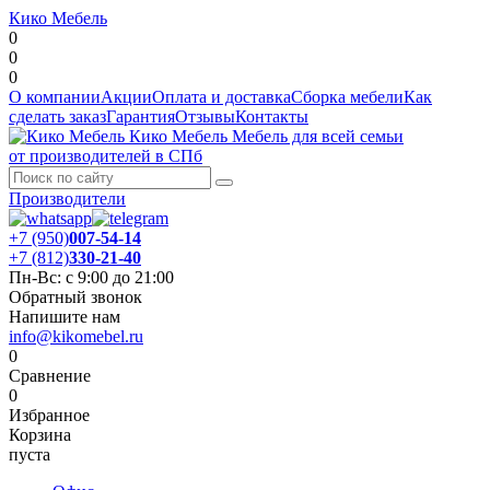
Кико Мебель
0
0
0
О компании
Акции
Оплата и доставка
Сборка мебели
Как
сделать заказ
Гарантия
Отзывы
Контакты
Кико Мебель
Мебель для всей семьи
от производителей в СПб
Производители
+7 (950)
007-54-14
+7 (812)
330-21-40
Пн-Вс: с 9:00 до 21:00
Обратный звонок
Напишите нам
info@kikomebel.ru
0
Сравнение
0
Избранное
Корзина
пуста