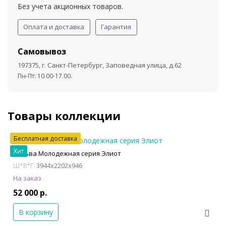
Без учета акционных товаров.
Оплата и доставка
Гарантия
Самовывоз
197375, г. Санкт-Петербург, Заповедная улица, д.62
Пн-Пт: 10.00-17.00.
Товары коллекции
Бесплатная доставка
Хит
Сильва Молодежная серия Элиот
3944x2202x946
Ш*В*Г:
На заказ
52 000 р.
В корзину