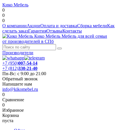
Кико Мебель
0
0
0
О компании
Акции
Оплата и доставка
Сборка мебели
Как
сделать заказ
Гарантия
Отзывы
Контакты
Кико Мебель
Мебель для всей семьи
от производителей в СПб
Производители
+7 (950)
007-54-14
+7 (812)
330-21-40
Пн-Вс: с 9:00 до 21:00
Обратный звонок
Напишите нам
info@kikomebel.ru
0
Сравнение
0
Избранное
Корзина
пуста