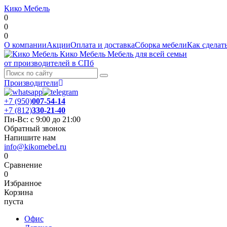
Кико Мебель
0
0
0
О компании
Акции
Оплата и доставка
Сборка мебели
Как сделать
Кико Мебель
Мебель для всей семьи
от производителей в СПб
Производители
+7 (950)
007-54-14
+7 (812)
330-21-40
Пн-Вс: с 9:00 до 21:00
Обратный звонок
Напишите нам
info@kikomebel.ru
0
Сравнение
0
Избранное
Корзина
пуста
Офис