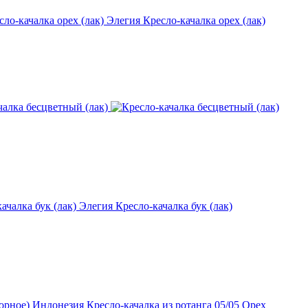
Элегия Кресло-качалка орех (лак)
Элегия Кресло-качалка бук (лак)
Индонезия Кресло-качалка из ротанга 05/05 Орех