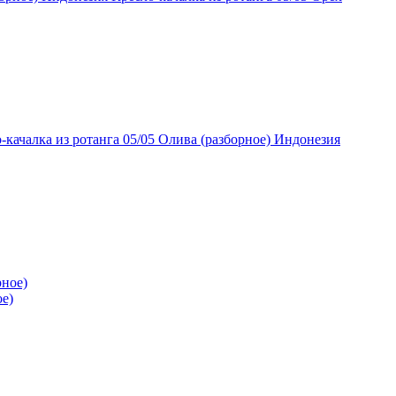
Индонезия
ое)