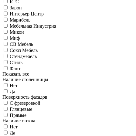
БТС
Зарон
Интерьер Центр
Марибель
Мебельная Индустрия
Микон
Миф
СВ Мебель
Союз Мебель
Стендмебель
Стиль
Фант
Показать все
Наличие столешницы
Нет
Да
Поверхность фасадов
С фрезеровкой
Глянцевые
Прямые
Наличие стекла
Нет
Да