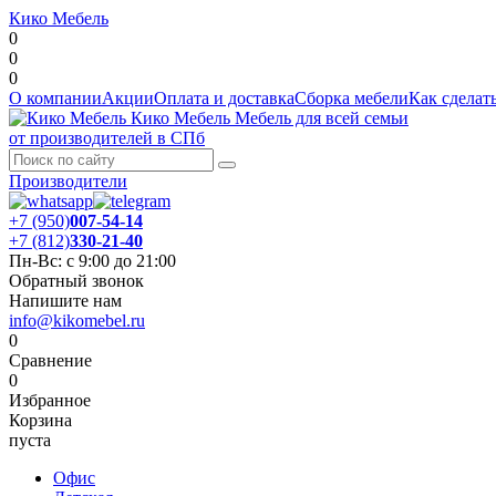
Кико Мебель
0
0
0
О компании
Акции
Оплата и доставка
Сборка мебели
Как сделать
Кико Мебель
Мебель для всей семьи
от производителей в СПб
Производители
+7 (950)
007-54-14
+7 (812)
330-21-40
Пн-Вс: с 9:00 до 21:00
Обратный звонок
Напишите нам
info@kikomebel.ru
0
Сравнение
0
Избранное
Корзина
пуста
Офис