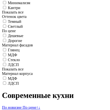
Минимализм
Кантри
Показать все
Оттенок цвета
Темный
Светлый
По цене
Дешевые
Дорогие
Материал фасадов
Глянец
МДФ
Стекло
ЛДСП
Показать все
Материал корпуса
МДФ
ЛДСП
Современные кухни
По новизне
По цене
↑
↓