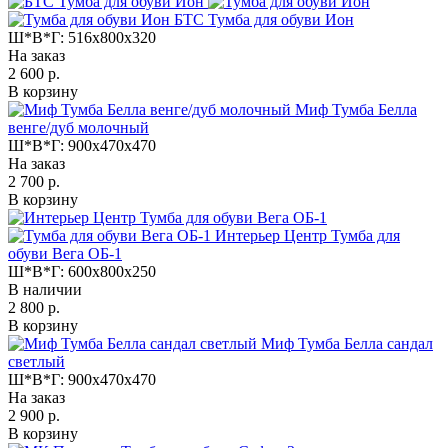
БТС Тумба для обуви Ион
Ш*В*Г:
516x800x320
На заказ
2 600 р.
В корзину
Миф Тумба Белла
венге/дуб молочный
Ш*В*Г:
900x470x470
На заказ
2 700 р.
В корзину
Интерьер Центр Тумба для
обуви Вега ОБ-1
Ш*В*Г:
600x800x250
В наличии
2 800 р.
В корзину
Миф Тумба Белла сандал
светлый
Ш*В*Г:
900x470x470
На заказ
2 900 р.
В корзину