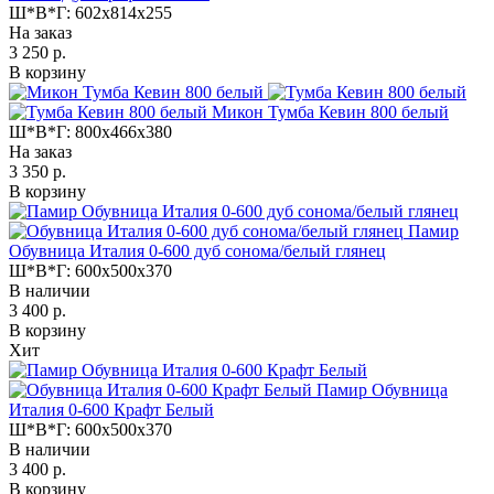
Ш*В*Г:
602x814x255
На заказ
3 250 р.
В корзину
Микон Тумба Кевин 800 белый
Ш*В*Г:
800x466x380
На заказ
3 350 р.
В корзину
Памир
Обувница Италия 0-600 дуб сонома/белый глянец
Ш*В*Г:
600x500x370
В наличии
3 400 р.
В корзину
Хит
Памир Обувница
Италия 0-600 Крафт Белый
Ш*В*Г:
600x500x370
В наличии
3 400 р.
В корзину