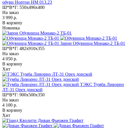
обуви Нортон НМ 013.23
Ш*В*Г:
550x496x400
На заказ
3 999 р.
В корзину
Новинка
Зарон Обувница Монако-2 ТБ-01
Ш*В*Г:
482x910x355
На заказ
4 050 р.
В корзину
Хит
ТЭКС Тумба Ливорно
ЛТ-31 Орех донской
Ш*В*Г:
900x500x350
На заказ
4 100 р.
В корзину
Хит