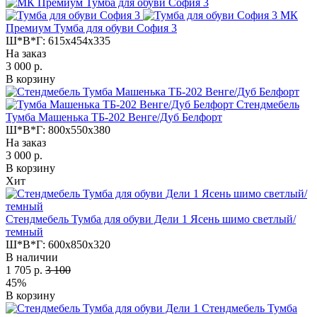
МК
Премиум Тумба для обуви София 3
Ш*В*Г:
615x454x335
На заказ
3 000 р.
В корзину
Стендмебель
Тумба Машенька ТБ-202 Венге/Дуб Белфорт
Ш*В*Г:
800x550x380
На заказ
3 000 р.
В корзину
Хит
Стендмебель Тумба для обуви Дели 1 Ясень шимо светлый/
темный
Ш*В*Г:
600x850x320
В наличии
1 705 р.
3 100
45%
В корзину
Стендмебель Тумба