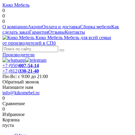
Кико Мебель
0
0
0
О компании
Акции
Оплата и доставка
Сборка мебели
Как
сделать заказ
Гарантия
Отзывы
Контакты
Кико Мебель
Мебель для всей семьи
от производителей в СПб
Производители
+7 (950)
007-54-14
+7 (812)
330-21-40
Пн-Вс: с 9:00 до 21:00
Обратный звонок
Напишите нам
info@kikomebel.ru
0
Сравнение
0
Избранное
Корзина
пуста