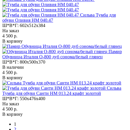
Сильва Тумба для
обуви Оливия НМ 040.47
Ш*В*Г:
602x512x384
На заказ
4 500 р.
В корзину
Памир
Обувница Италия О-800 дуб сонома/белый глянец
Ш*В*Г:
800x500x370
В наличии
4 500 р.
В корзину
Сильва
Тумба для обуви Санти НМ 013.24 крафт золотой
Ш*В*Г:
550x476x400
На заказ
4 500 р.
В корзину
1
2