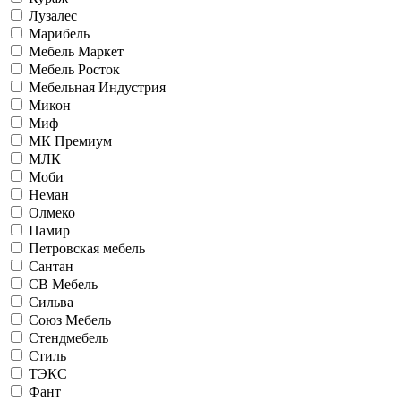
Лузалес
Марибель
Мебель Маркет
Мебель Росток
Мебельная Индустрия
Микон
Миф
МК Премиум
МЛК
Моби
Неман
Олмеко
Памир
Петровская мебель
Сантан
СВ Мебель
Сильва
Союз Мебель
Стендмебель
Стиль
ТЭКС
Фант