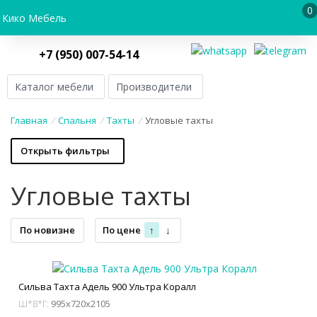
0
Кико Мебель
+7 (950) 007-54-14
Каталог мебели
Производители
Главная
/
Спальня
/
Тахты
/
Угловые тахты
Открыть фильтры
Угловые тахты
По новизне
По цене
↑
↓
Сильва Тахта Адель 900 Ультра Коралл
995x720x2105
Ш*В*Г: