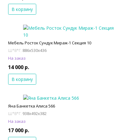
В корзину
Мебель Росток Сундук Мираж-1 Секция 10
886x530x436
Ш*В*Г:
На заказ
14 000 р.
В корзину
Яна Банкетка Алиса 566
938x492x382
Ш*В*Г:
На заказ
17 000 р.