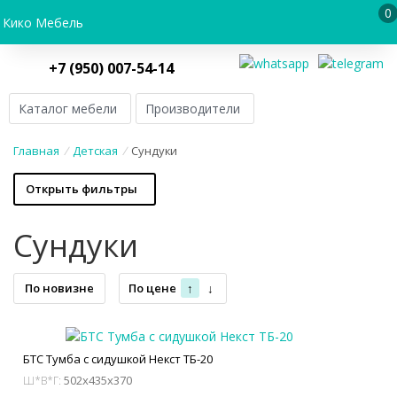
0
Кико Мебель
+7 (950) 007-54-14
Каталог мебели
Производители
Главная
/
Детская
/
Сундуки
Открыть фильтры
Сундуки
По новизне
По цене
↑
↓
БТС Тумба с сидушкой Некст ТБ-20
502x435x370
Ш*В*Г: