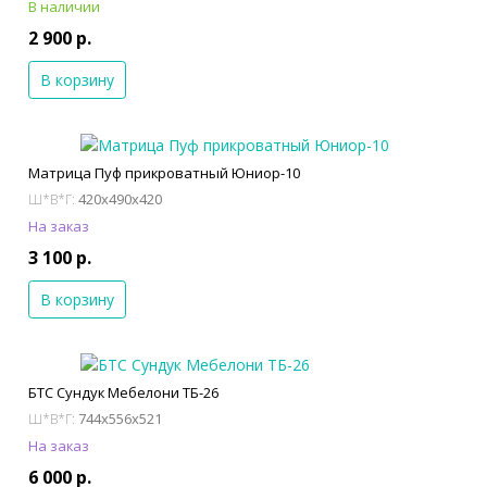
В наличии
2 900 р.
В корзину
Матрица Пуф прикроватный Юниор-10
420x490x420
Ш*В*Г:
На заказ
3 100 р.
В корзину
БТС Сундук Мебелони ТБ-26
744x556x521
Ш*В*Г:
На заказ
6 000 р.