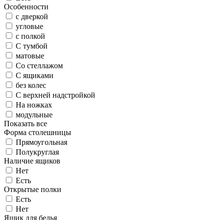
Особенности
с дверкой
угловые
с полкой
С тумбой
матовые
Со стеллажом
С ящиками
без колес
С верхней надстройкой
На ножках
модульные
Показать все
Форма столешницы
Прямоугольная
Полукруглая
Наличие ящиков
Нет
Есть
Открытые полки
Есть
Нет
Ящик для белья