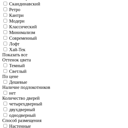
Скандинавский
Ретро
Кантри
Модерн
Классический
Минимализм
Современный
Лофт
Хай-Тек
Показать все
Оттенок цвета
Темный
Светлый
По цене
Дешевые
Наличие подлокотников
нет
Количество дверей
четырехдверный
двухдверный
однодверный
Способ размещения
Настенные