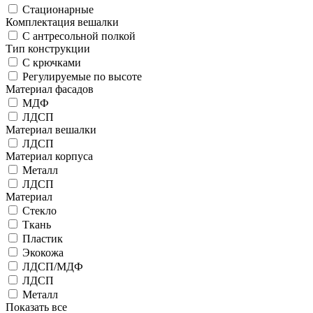
Стационарные
Комплектация вешалки
С антресольной полкой
Тип конструкции
С крючками
Регулируемые по высоте
Материал фасадов
МДФ
ЛДСП
Материал вешалки
ЛДСП
Материал корпуса
Металл
ЛДСП
Материал
Стекло
Ткань
Пластик
Экокожа
ЛДСП/МДФ
ЛДСП
Металл
Показать все