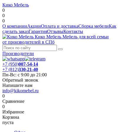
Кико Мебель
0
0
0
О компании
Акции
Оплата и доставка
Сборка мебели
Как
сделать заказ
Гарантия
Отзывы
Контакты
Кико Мебель
Мебель для всей семьи
от производителей в СПб
Производители
+7 (950)
007-54-14
+7 (812)
330-21-40
Пн-Вс: с 9:00 до 21:00
Обратный звонок
Напишите нам
info@kikomebel.ru
0
Сравнение
0
Избранное
Корзина
пуста