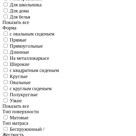
Для школьника
Для дома
Для белья
Показать все
Форма
с овальным сиденьем
Прямые
Прямоугольные
Длинные
На металлокаркасе
Широкие
с квадратным сиденьем
Круглые
Овальные
с круглым сиденьем
Полукруглые
Узкие
Показать все
Тип поверхности
Матовые
Тип матраса
Беспружинный /
Жесткость