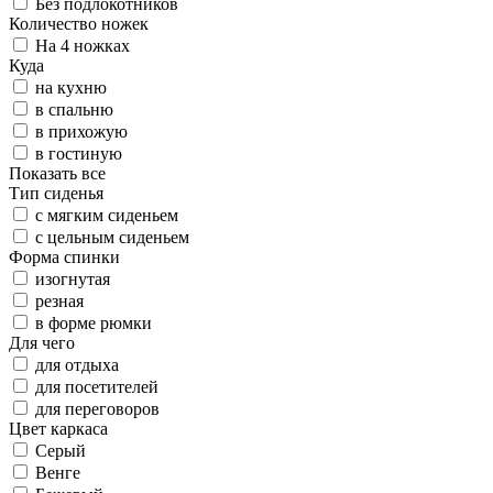
Без подлокотников
Количество ножек
На 4 ножках
Куда
на кухню
в спальню
в прихожую
в гостиную
Показать все
Тип сиденья
с мягким сиденьем
с цельным сиденьем
Форма спинки
изогнутая
резная
в форме рюмки
Для чего
для отдыха
для посетителей
для переговоров
Цвет каркаса
Серый
Венге