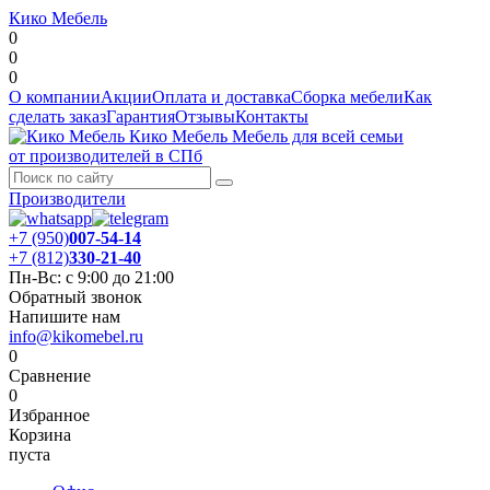
Кико Мебель
0
0
0
О компании
Акции
Оплата и доставка
Сборка мебели
Как
сделать заказ
Гарантия
Отзывы
Контакты
Кико Мебель
Мебель для всей семьи
от производителей в СПб
Производители
+7 (950)
007-54-14
+7 (812)
330-21-40
Пн-Вс: с 9:00 до 21:00
Обратный звонок
Напишите нам
info@kikomebel.ru
0
Сравнение
0
Избранное
Корзина
пуста