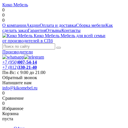
Кико Мебель
0
0
0
О компании
Акции
Оплата и доставка
Сборка мебели
Как
сделать заказ
Гарантия
Отзывы
Контакты
Кико Мебель
Мебель для всей семьи
от производителей в СПб
Производители
+7 (950)
007-54-14
+7 (812)
330-21-40
Пн-Вс: с 9:00 до 21:00
Обратный звонок
Напишите нам
info@kikomebel.ru
0
Сравнение
0
Избранное
Корзина
пуста