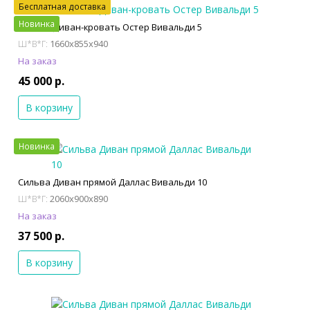
Бесплатная доставка
Новинка
Сильва Диван-кровать Остер Вивальди 5
1660x855x940
Ш*В*Г:
На заказ
45 000 р.
В корзину
Новинка
Сильва Диван прямой Даллас Вивальди 10
2060x900x890
Ш*В*Г:
На заказ
37 500 р.
В корзину