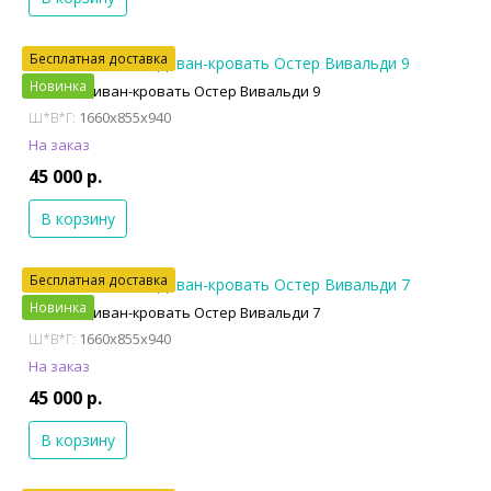
Бесплатная доставка
Новинка
Сильва Диван-кровать Остер Вивальди 9
1660x855x940
Ш*В*Г:
На заказ
45 000 р.
В корзину
Бесплатная доставка
Новинка
Сильва Диван-кровать Остер Вивальди 7
1660x855x940
Ш*В*Г:
На заказ
45 000 р.
В корзину