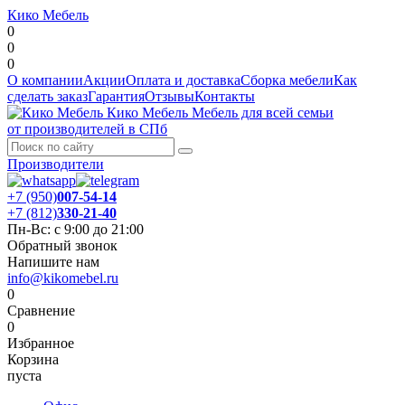
Кико Мебель
0
0
0
О компании
Акции
Оплата и доставка
Сборка мебели
Как
сделать заказ
Гарантия
Отзывы
Контакты
Кико Мебель
Мебель для всей семьи
от производителей в СПб
Производители
+7 (950)
007-54-14
+7 (812)
330-21-40
Пн-Вс: с 9:00 до 21:00
Обратный звонок
Напишите нам
info@kikomebel.ru
0
Сравнение
0
Избранное
Корзина
пуста