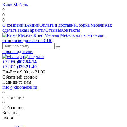
Кико Мебель
0
0
0
О компании
Акции
Оплата и доставка
Сборка мебели
Как
сделать заказ
Гарантия
Отзывы
Контакты
Кико Мебель
Мебель для всей семьи
от производителей в СПб
Производители
+7 (950)
007-54-14
+7 (812)
330-21-40
Пн-Вс: с 9:00 до 21:00
Обратный звонок
Напишите нам
info@kikomebel.ru
0
Сравнение
0
Избранное
Корзина
пуста