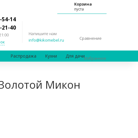
Корзина
пуста
-54-14
-21-40
Напишите нам
21:00
Сравнение
info@kikomebel.ru
ок
Распродажа
Кухни
Для дачи
Избранное
 Золотой Микон