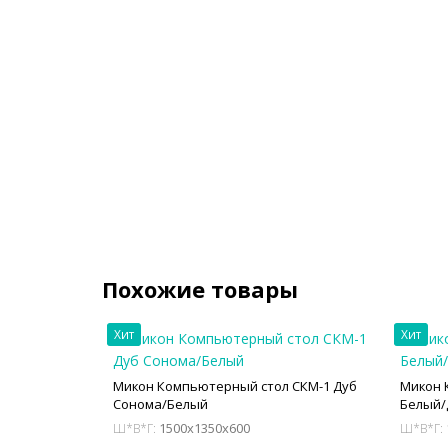
Похожие товары
Хит
Хит
Микон Компьютерный стол СКМ-1 Дуб
Микон 
Сонома/Белый
Белый/
1500x1350x600
Ш*В*Г:
Ш*В*Г: