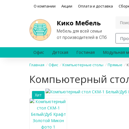
О компании
Акции
Оплата и доставка
Сбор
Кико Мебель
Мебель для всей семьи
от производителей в СПб
Про
Офис
Детская
Гостиная
Модульная м
Главная
/
Офис
/
Компьютерные столы
/
Прямые
/
К
Компьютерный стол
Хит