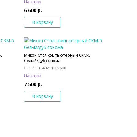
На заказ
6 600 р.
В корзину
-5
Микон Стол компьютерный СКМ-5
белый/дуб сонома
1648x1105x600
Ш*В*Г:
На заказ
7 500 р.
В корзину