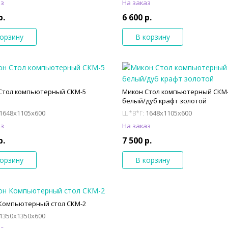
аз
На заказ
р.
6 600 р.
корзину
В корзину
Стол компьютерный СКМ-5
Микон Стол компьютерный СКМ
белый/дуб крафт золотой
1648x1105x600
1648x1105x600
Ш*В*Г:
аз
На заказ
р.
7 500 р.
корзину
В корзину
Компьютерный стол СКМ-2
1350x1350x600