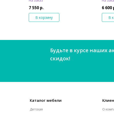
На заказ
На зак
7 550 р.
6 600 
В корзину
В 
Будьте в курсе наших а
скидок!
Каталог мебели
Клие
Детская
О комп