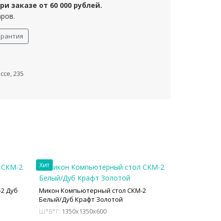
и заказе от 60 000 рублей.
аров.
арантия
се, 235
Хит
2 Дуб
Микон Компьютерный стол СКМ-2
Белый/Дуб Крафт Золотой
1350x1350x600
Ш*В*Г: