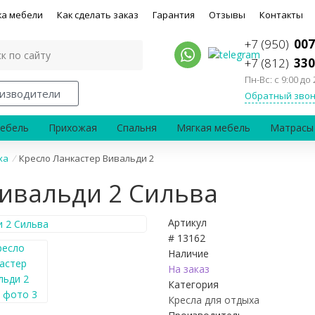
ка мебели
Как сделать заказ
Гарантия
Отзывы
Контакты
+7 (950)
007
+7 (812)
330
Пн-Вс: с 9:00 до 
изводители
Обратный звон
ебель
Прихожая
Спальня
Мягкая мебель
Матрасы
ха
/
Кресло Ланкастер Вивальди 2
Вивальди 2 Сильва
Артикул
# 13162
Наличие
На заказ
Категория
Кресла для отдыха