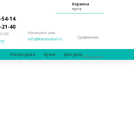
Корзина
пуста
-54-14
-21-40
Напишите нам
21:00
Сравнение
info@kikomebel.ru
ок
Распродажа
Кухни
Для дачи
Избранное