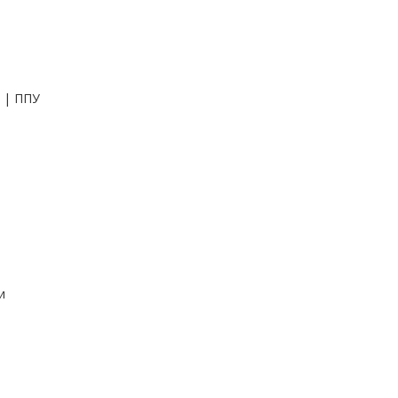
 | ППУ
и