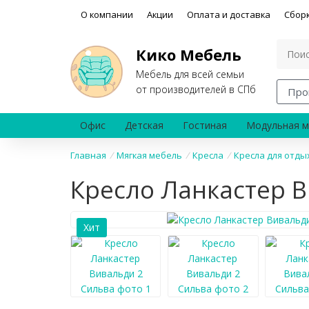
О компании
Акции
Оплата и доставка
Сбор
Кико Мебель
Мебель для всей семьи
от производителей в СПб
Про
Офис
Детская
Гостиная
Модульная м
Главная
/
Мягкая мебель
/
Кресла
/
Кресла для отды
Кресло Ланкастер 
Хит