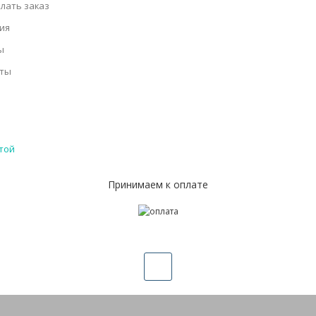
елать заказ
ия
ы
кты
той
Принимаем к оплате