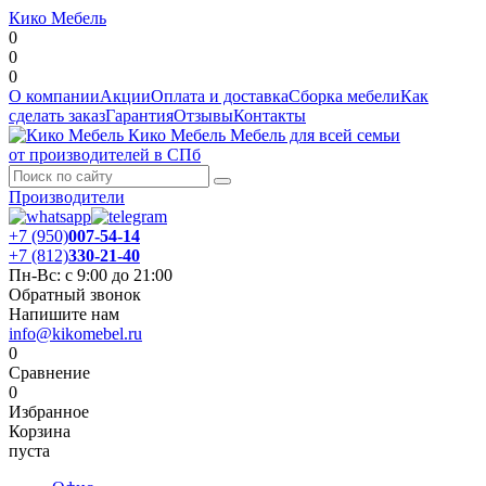
Кико Мебель
0
0
0
О компании
Акции
Оплата и доставка
Сборка мебели
Как
сделать заказ
Гарантия
Отзывы
Контакты
Кико Мебель
Мебель для всей семьи
от производителей в СПб
Производители
+7 (950)
007-54-14
+7 (812)
330-21-40
Пн-Вс: с 9:00 до 21:00
Обратный звонок
Напишите нам
info@kikomebel.ru
0
Сравнение
0
Избранное
Корзина
пуста