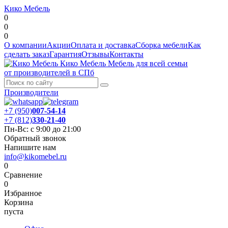
Кико Мебель
0
0
0
О компании
Акции
Оплата и доставка
Сборка мебели
Как
сделать заказ
Гарантия
Отзывы
Контакты
Кико Мебель
Мебель для всей семьи
от производителей в СПб
Производители
+7 (950)
007-54-14
+7 (812)
330-21-40
Пн-Вс: с 9:00 до 21:00
Обратный звонок
Напишите нам
info@kikomebel.ru
0
Сравнение
0
Избранное
Корзина
пуста