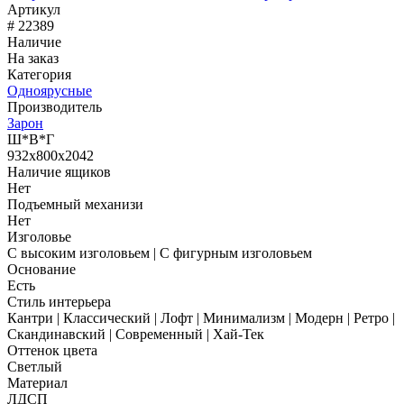
Артикул
# 22389
Наличие
На заказ
Категория
Одноярусные
Производитель
Зарон
Ш*В*Г
932x800x2042
Наличие ящиков
Нет
Подъемный механизи
Нет
Изголовье
С высоким изголовьем | С фигурным изголовьем
Основание
Есть
Стиль интерьера
Кантри | Классический | Лофт | Минимализм | Модерн | Ретро |
Скандинавский | Современный | Хай-Тек
Оттенок цвета
Светлый
Материал
ЛДСП