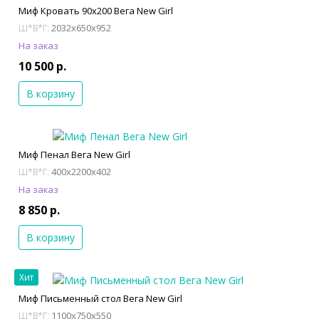
Миф Кровать 90х200 Вега New Girl
2032x650x952
Ш*В*Г:
На заказ
10 500 р.
В корзину
Миф Пенал Вега New Girl
400x2200x402
Ш*В*Г:
На заказ
8 850 р.
В корзину
Хит
Миф Письменный стол Вега New Girl
1100x750x550
Ш*В*Г: