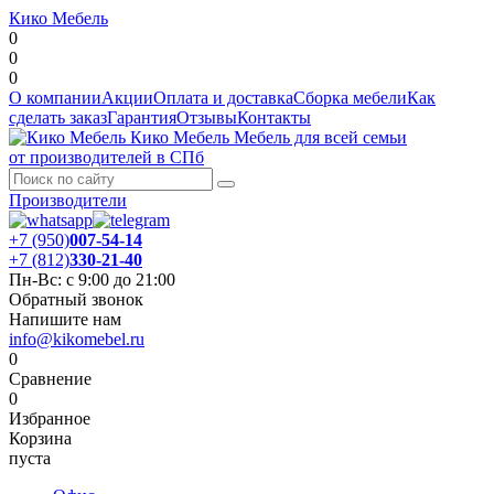
Кико Мебель
0
0
0
О компании
Акции
Оплата и доставка
Сборка мебели
Как
сделать заказ
Гарантия
Отзывы
Контакты
Кико Мебель
Мебель для всей семьи
от производителей в СПб
Производители
+7 (950)
007-54-14
+7 (812)
330-21-40
Пн-Вс: с 9:00 до 21:00
Обратный звонок
Напишите нам
info@kikomebel.ru
0
Сравнение
0
Избранное
Корзина
пуста