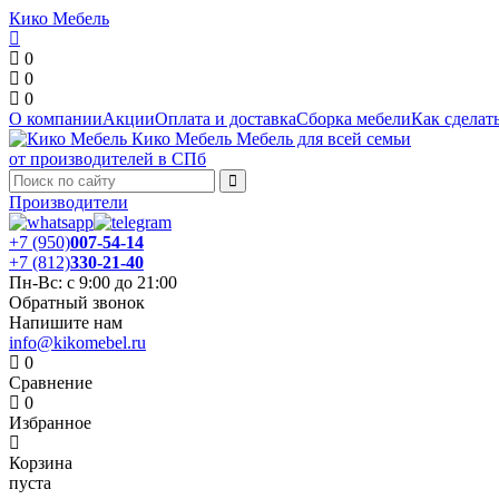
Кико Мебель
0
0
0
О компании
Акции
Оплата и доставка
Сборка мебели
Как сделать
Кико Мебель
Мебель для всей семьи
от производителей в СПб
Производители
+7 (950)
007-54-14
+7 (812)
330-21-40
Пн-Вс: с 9:00 до 21:00
Обратный звонок
Напишите нам
info@kikomebel.ru
0
Сравнение
0
Избранное
Корзина
пуста