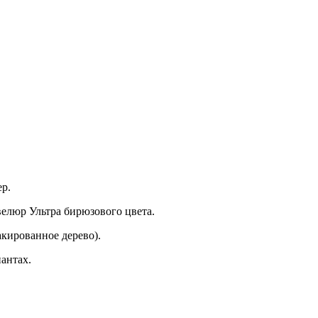
р.
велюр Ультра бирюзового цвета.
лакированное дерево).
антах.