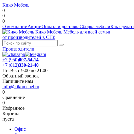
Кико Мебель
0
0
0
О компании
Акции
Оплата и доставка
Сборка мебели
Как сделать
Кико Мебель
Мебель для всей семьи
от производителей в СПб
Производители
+7 (950)
007-54-14
+7 (812)
330-21-40
Пн-Вс: с 9:00 до 21:00
Обратный звонок
Напишите нам
info@kikomebel.ru
0
Сравнение
0
Избранное
Корзина
пуста
Офис