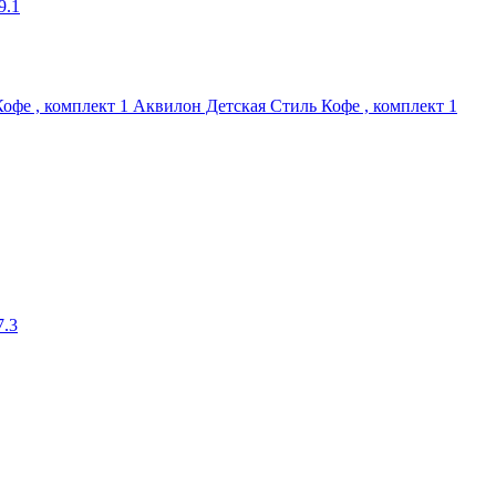
9.1
Аквилон Детская Стиль Кофе , комплект 1
7.3